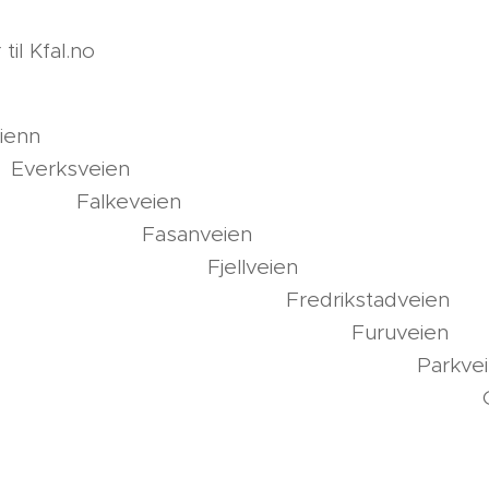
til Kfal.no
ureve
lgveie
erksve
lkeve
sanve
ellve
drikstadv
uruvei
arkvei
indve
gebyve