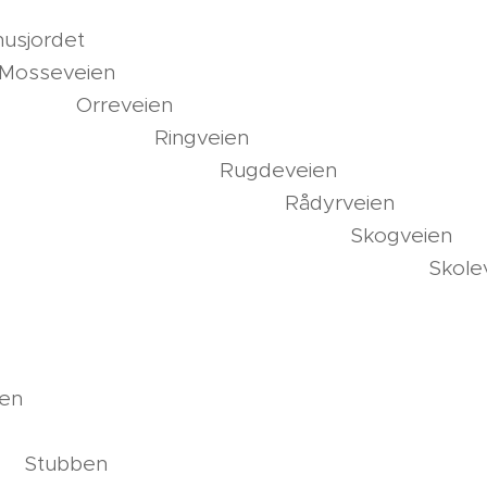
orteve
lshusjo
sseve
revei
ingvei
gdeve
dyrve
ogvei
oleve
råtorpve
nsrødstu
ensrødve
ti
tubb