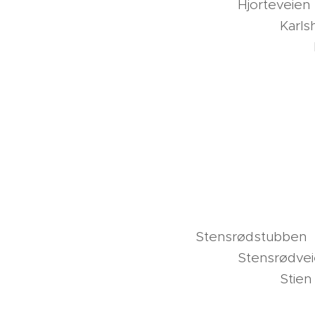
Hj
Kar
Mo
Or
R
Ru
Rå
Sk
Sk
Sk
Ste
St
S
S