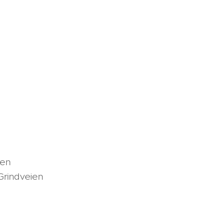
ie
nn
ien
ien
ien
ien
eien
en
en
ien
ien