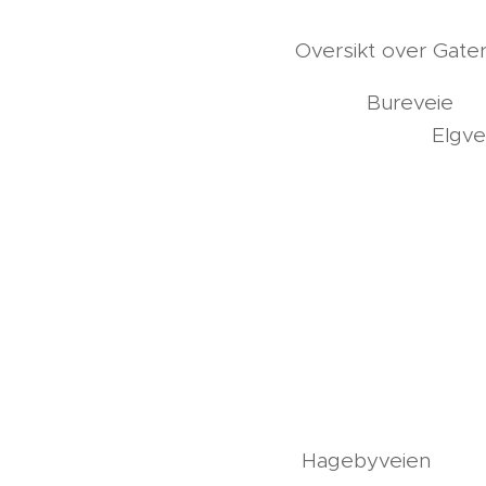
Oversikt over Gater 
B
E
Ev
Fa
Fa
Fj
Fre
F
P
Gr
Ha