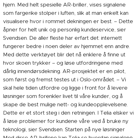
hjem. Med helt spesielle AR-briller, vises signalene
som fargerike stolper i luften, slik at man enkelt kan
visualisere hvor i rommet dekningen er best. – Dette
åpner for helt unik og personlig kundeservice, sier
Svendsen. De aller fleste har erfart det: internett
fungerer bedre i noen deler av hjemmet enn andre.
Med dette verktøyet blir det nå enklere å finne ut
hvor skoen trykker – og løse utfordringene med
dårlig innendørsdekning. AR-prosjektet er en pilot,
som først og fremst testes ut i Oslo-området. – Vi
skal hele tiden utfordre og ligge i front for å levere
løsninger som forenkler livet til våre kunder, og å
skape de best mulige nett- og kundeopplevelsene.
Dette er et stort steg i den retningen. I Telia elsker vi
å løse problemer for kundene våre ved å bruke ny
teknologi, sier Svendsen. Starten på nye løsninger
Med disse AR-brillene kan Telia se hvordan signalene