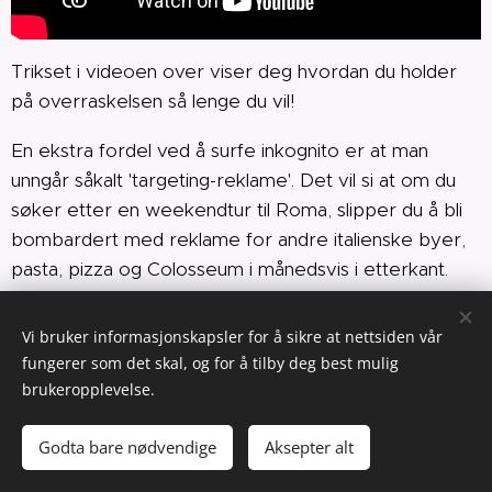
Trikset i videoen over viser deg hvordan du holder
på overraskelsen så lenge du vil!
En ekstra fordel ved å surfe inkognito er at man
unngår såkalt 'targeting-reklame'. Det vil si at om du
søker etter en weekendtur til Roma, slipper du å bli
bombardert med reklame for andre italienske byer,
pasta, pizza og Colosseum i månedsvis i etterkant.
Hva:
Surfe inkognito med Google Chrome.
Vi bruker informasjonskapsler for å sikre at nettsiden vår
fungerer som det skal, og for å tilby deg best mulig
Hvorfor:
Det du gjør på nett blir ikke lagret i
brukeropplevelse.
søkeloggen eller netthistorikken din. Selv om andre
har tilgang til samme maskin som deg, vil de ikke
Godta bare nødvendige
Aksepter alt
kunne se hvilke sider du har besøkt.